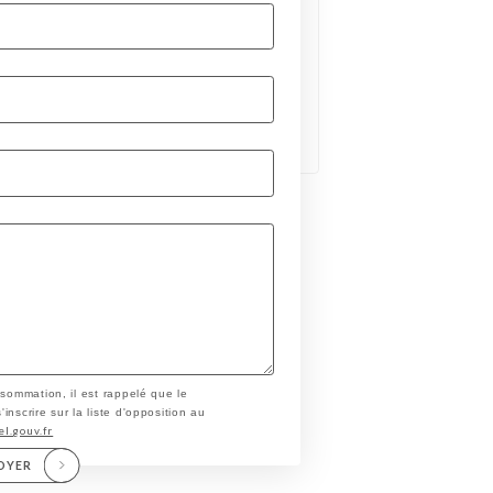
nsommation, il est rappelé que le
nscrire sur la liste d'opposition au
el.gouv.fr
OYER