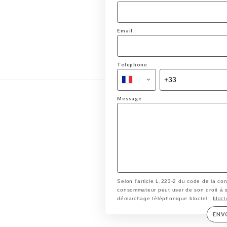
Email
Telephone
Message
Selon l'article L.223-2 du code de la co
consommateur peut user de son droit à s'i
bloct
démarchage téléphonique bloctel :
ENV