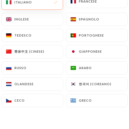
FRANCESE
FRANCESE
ITALIANO
ITALIANO
INGLESE
INGLESE
SPAGNOLO
SPAGNOLO
Bienvenue en
TEDESCO
TEDESCO
PORTOGHESE
PORTOGHESE
Asie
简体中文 (CINESE)
简体中文 (CINESE)
GIAPPONESE
GIAPPONESE
RECENSIONE 43
RUSSO
RUSSO
ARABO
ARABO
RESTAURANT DE SUSHI
12 Rue Alberti
한국어 (COREANO)
한국어 (COREANO)
OLANDESE
OLANDESE
06000 Nice France
CECO
CECO
GRECO
GRECO
Chi siamo?