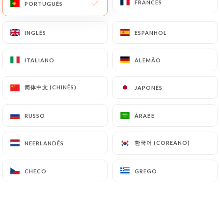
FRANCÊS
FRANCÊS
PORTUGUÊS
PORTUGUÊS
PT
MENU
INGLÊS
INGLÊS
ESPANHOL
ESPANHOL
ITALIANO
ITALIANO
ALEMÃO
ALEMÃO
/
简体中文 (CHINÊS)
简体中文 (CHINÊS)
JAPONÊS
JAPONÊS
PÁGINA INICIAL
GALERIA
Galeria
RUSSO
RUSSO
ÁRABE
ÁRABE
한국어 (COREANO)
한국어 (COREANO)
NEERLANDÊS
NEERLANDÊS
CHECO
CHECO
GREGO
GREGO