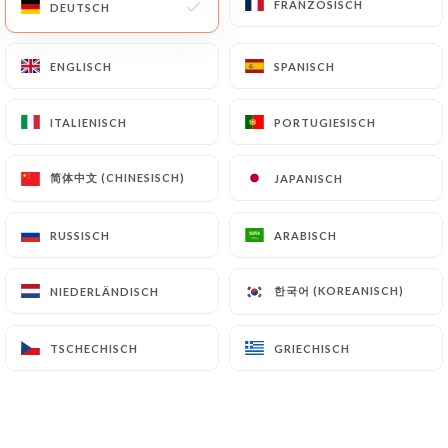
FRANZÖSISCH
FRANZÖSISCH
DEUTSCH
DEUTSCH
DE
MENÜ
ENGLISCH
ENGLISCH
SPANISCH
SPANISCH
ITALIENISCH
ITALIENISCH
PORTUGIESISCH
PORTUGIESISCH
/
简体中文 (CHINESISCH)
简体中文 (CHINESISCH)
JAPANISCH
JAPANISCH
START
GALERIE
Galerie
RUSSISCH
RUSSISCH
ARABISCH
ARABISCH
한국어 (KOREANISCH)
한국어 (KOREANISCH)
NIEDERLÄNDISCH
NIEDERLÄNDISCH
TSCHECHISCH
TSCHECHISCH
GRIECHISCH
GRIECHISCH