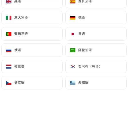
英语
英语
西班牙语
西班牙语
Saumon avocat - 2 pièces
意大利语
意大利语
德语
德语
4.00€
葡萄牙语
葡萄牙语
日语
日语
Thon - 2 pièces
4.00€
俄语
俄语
阿拉伯语
阿拉伯语
Thon braisé - 2 pièces
4.00€
荷兰语
荷兰语
한국어（韩语）
한국어（韩语）
Daurade - 2 pièces
捷克语
捷克语
希腊语
希腊语
4.00€
Crevettes - 2 pièces
4.00€
Anguille grillée - 2 pièces